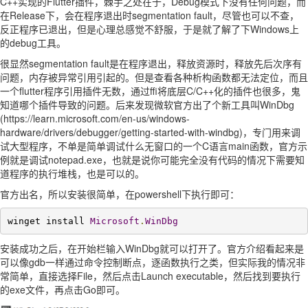
C++实现的Flutter插件，棘手之处在于，Debug模式下没有任何问题，而
在Release下，会在程序退出时segmentation fault，尽管也可以不查，
反正程序已退出，但是心理总感觉不舒服，于是就了解了下Windows上
的debug工具。
很显然segmentation fault是在程序退出，释放资源时，释放先后次序有
问题，内存被异常引用引起的。但是查看各种析构函数都无法定位，而且
一个flutter程序引用插件无数，通过ffi将底层C/C++化的插件也很多，鬼
知道哪个插件导致的问题。后来发现微软官方出了个新工具叫WinDbg
(https://learn.microsoft.com/en-us/windows-
hardware/drivers/debugger/getting-started-with-windbg)，专门用来调
试大型程序，不单是简单调试什么无窗口的一个C语言main函数，官方示
例就是调试notepad.exe，也就是说你可能完全没有代码的情况下需要知
道程序的执行堆栈，也是可以的。
官方出名，所以安装很简单，在powershell下执行即可：
winget install 
Microsoft
.
WinDbg
安装成功之后，在开始栏输入WinDbg就可以打开了。官方介绍看起来是
可以像gdb一样通过命令控制断点，逐函数执行之类，但实际我的情况非
常简单，直接选择File，然后点击Launch executable，然后找到要执行
的exe文件，再点击Go即可。