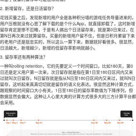
2. 新增留存，还是日活留存？
花钱买量之后，发现新增的用户全是各种积分墙的游戏任务导量进来的，
用户压根就没有心思了解下载的是个什么App，就直接卸载了，这时新增
留存肯定是惨不忍睹，于是有人搞出个日活留存来，就是第0日来过，在
第N日再次来过就算留存。买量的新增用户留不住，但是日积月累留下来
的老用户还是挺忠实的，所以这么一算下来，数据就好看很多。很显然，
日活越大，新增越少，新增的低留存率影响就越小。
3. 留存率还有两种算法？
一种叫rolling retention，它的先要定义一个时间窗口，比如180天，第0
日还是定义用户第一次来，次日留存就是指在第1日至180日区间内又来
过就叫次日留存，N日留存就是指从N日至180日区间内又来过，就叫N日
留存，这听起来真真切切就是留存的语义化表达。很显然这种计算方式，
跟观察的时间窗口大小有关，1日至180日的留存率数值为下降序列，但
数据显然会偏大。这种让人心里大爽的计算方式很多大的三方计算平台都
会采用。