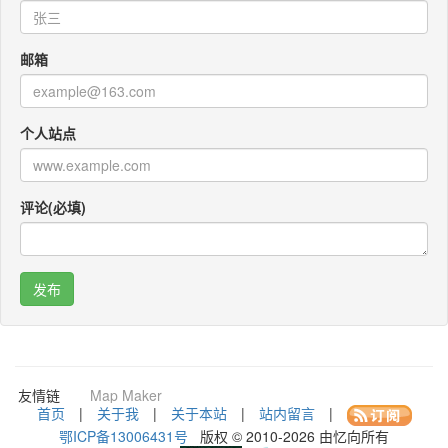
邮箱
个人站点
评论(必填)
咚咚考勤
Po Translator
QR CODEY
友情链
Map Maker
接：
首页
|
关于我
|
关于本站
|
站内留言
|
鄂ICP备13006431号
版权 © 2010-2026 由忆向所有