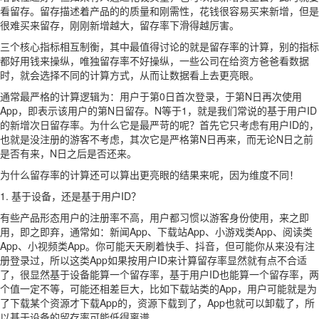
看留存。留存描述着产品的的质量和刚需性，花钱很容易买来新增，但是
很难买来留存，刚刚新增越大，留存率下滑得越厉害。
三个核心指标相互制衡，其中最值得讨论的就是留存率的计算，别的指标
都好用钱来操纵，唯独留存率不好操纵，一些公司在给资方爸爸看数据
时，就会选择不同的计算方式，从而让数据看上去更亮眼。
通常最严格的计算逻辑为：用户于第0日首次登录，于第N日再次使用
App，即表示该用户的第N日留存。N等于1，就是我们常说的基于用户ID
的新增次日留存率。为什么它是最严苛的呢？首先它只考虑有用户ID的，
也就是没注册的游客不考虑，其次它是严格第N日再来，而无论N日之前
是否有来，N日之后是否还来。
为什么留存率的计算还可以算出更亮眼的结果来呢，因为维度不同！
1. 基于设备，还是基于用户ID？
有些产品形态用户的注册率不高，用户都习惯以游客身份使用，来之即
用，即之即弃，通常如：新闻App、下载站App、小游戏类App、阅读类
App、小视频类App。你可能天天刷着快手、抖音，但可能你从来没有注
册登录过，所以这类App如果按用户ID来计算留存率显然就有点不合适
了，很显然基于设备能算一个留存率，基于用户ID也能算一个留存率，两
个值一定不等，可能还相差巨大，比如下载站类的App，用户可能就是为
了下载某个资源才下载App的，资源下载到了，App也就可以卸载了，所
以基于设备的留存率可能低得离谱。