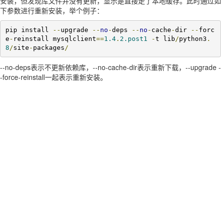
安装，但发现库文件并没有更新，显示是直接走了本地缓存。此时通过如
下参数进行重新安装，举个例子：
pip install 
--
upgrade 
--
no
-
deps 
--
no
-
cache
-
dir 
--
forc
e
-
reinstall mysqlclient
==
1.4
.
2.post1
-
t lib
/
python3
.
8
/
site
-
packages
/
--no-deps表示不更新依赖库，--no-cache-dir表示重新下载，--upgrade -
-force-reinstall一起表示重新安装。