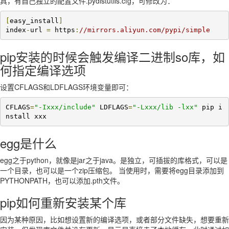
具，有自己独立的配置文件.pydistutils.cfg，可修改为：
[
easy_install
]
index
-
url 
=
 https
:
//mirrors.aliyun.com/pypi/simple
pip安装的时候会触发编译二进制so库，如
何指定编译选项
设置CFLAGS和LDFLAGS环境变量即可：
CFLAGS
=
"-Ixxx/include"
 LDFLAGS
=
"-Lxxx/lib -lxx"
 pip i
nstall xxx
egg是什么
egg之于python，就像是jar之于java。是独立，可插拔的库格式，可以是
一个目录，也可以是一个zip压缩包。 当使用时，需要将egg目录添加到
PYTHONPATH，也可以添加.pth文件。
pip如何重新安装某个库
因为某种原因，比如想设置新的编译选项，或者部分文件缺失，想要重新