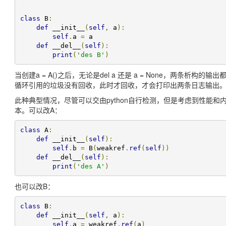
class
 B
:
def
 __init__
(
self
,
 a
):
self
.
a 
=
 a

def
 __del__
(
self
):
print
(
'des B'
)
当创建a = A()之后，无论是del a 还是 a = None，两条析构
循环引用的垃圾没有回收，此时才回收，才会打印出两条日志输出
此种典型情况，尽管可以交由python自行检测，但是考虑到性能
本。可以改A：
class
 A
:
def
 __init__
(
self
):
self
.
b 
=
 B
(
weakref
.
ref
(
self
))
def
 __del__
(
self
):
print
(
'des A'
)
也可以改B：
class
 B
:
def
 __init__
(
self
,
 a
):
self
.
a 
=
 weakref
.
ref
(
a
)