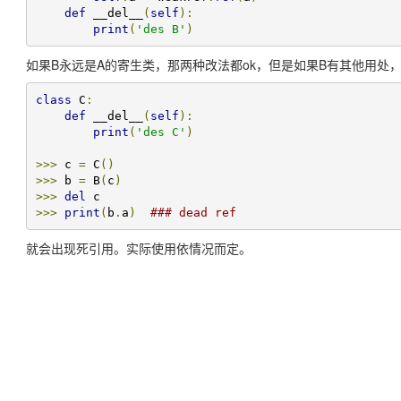
def
 __del__
(
self
):
print
(
'des B'
)
如果B永远是A的寄生类，那两种改法都ok，但是如果B有其他用处
class
 C
:
def
 __del__
(
self
):
print
(
'des C'
)
>>>
 c 
=
 C
()
>>>
 b 
=
 B
(
c
)
>>>
del
>>>
print
(
b
.
a
)
### dead ref
就会出现死引用。实际使用依情况而定。