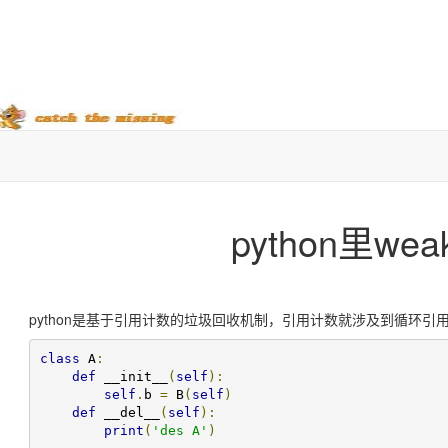
python里we
python是基于引用计数的垃圾回收机制，引用计数就涉及到循环
class
 A
:
def
 __init__
(
self
):
self
.
b 
=
 B
(
self
)
def
 __del__
(
self
):
print
(
'des A'
)