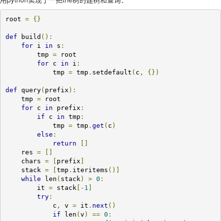
root 
=
{}
def
 build
():
for
 i 
in
 s
:
        tmp 
=
 root

for
 c 
in
 i
:
            tmp 
=
 tmp
.
setdefault
(
c
,
{})
def
 query
(
prefix
):
    tmp 
=
 root

for
 c 
in
 prefix
:
if
 c 
in
 tmp
:
            tmp 
=
 tmp
.
get
(
c
)
else
:
return
[]
    res 
=
[]
    chars 
=
[
prefix
]
    stack 
=
[
tmp
.
iteritems
()]
while
 len
(
stack
)
>
0
:
        it 
=
 stack
[-
1
]
try
:
            c
,
 v 
=
 it
.
next
()
if
 len
(
v
)
==
0
: