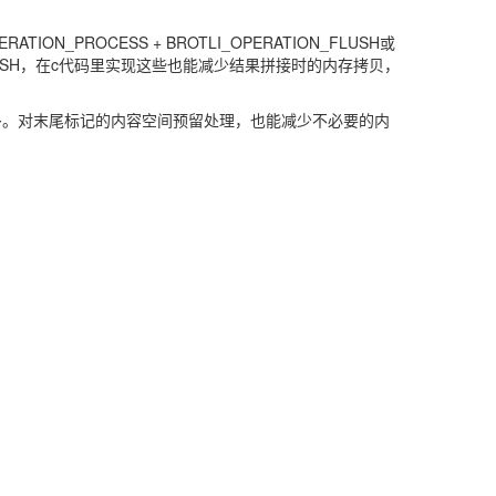
PERATION_PROCESS + BROTLI_OPERATION_FLUSH或
TION_FINISH，在c代码里实现这些也能减少结果拼接时的内存拷贝，
要小得多。对末尾标记的内容空间预留处理，也能减少不必要的内