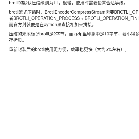
brotli的默认压缩级别为11，很慢，使用时需要设置合适等级。
brotli流式压缩时，BrotliEncoderCompressStream需要BROTLI_O
者BROTLI_OPERATION_PROCESS + BROTLI_OPERA
而官方封装便是在python里直接相加来拼接。
压缩的末尾标记brotli是2字节，而 gzip里印象中是10字节，
存拷贝。
重新封装后的brotli使用更方便，效率也更快（大约5%左右）。