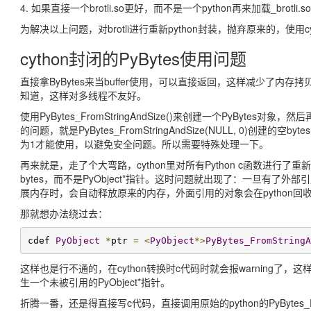
4. 如果直接一个brotli.so更好，而不是一个python再来加载_brotli.so
为解决以上问题，对brotli进行重新python封装，抛弃原来的，使
cython封闭的PyBytes使用问题
直接拿ByBytes来当buffer使用，可以直接返回，这样减少了内存拷贝
知道，这样对多线程不友好。
使用PyBytes_FromStringAndSize()来创建一个PyBytes对象
的问题，就是PyBytes_FromStringAndSize(NULL, 0)创建的空b
为1才能使用，以避免安全问题。所以需要特殊处理一下。
再来就是，走了个大弯路，cython里对所有Python c函数进行了重新定义，即
bytes，而不是PyObject*指针。这时问题就出现了：一旦有了外部引用
展内存时，会自动释放原来的内存，外面引用的对象会在python回收内
那就想办法绕过去：
cdef 
PyObject
*
ptr 
=
<
PyObject
*>
PyBytes_FromStringA
这样也是行不通的，在cython转换时c代码时就会报warning了，
生一个未被引用的PyObject*指针。
折腾一番，还是得直接写c代码，直接调用原始的python的PyBytes_Fro