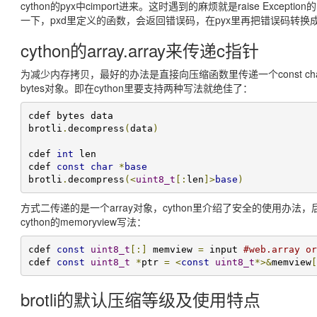
cython的pyx中cimport进来。这时遇到的麻烦就是raise Excep
一下，pxd里定义的函数，会返回错误码，在pyx里再把错误码转换成对应
cython的array.array来传递c指针
为减少内存拷贝，最好的办法是直接向压缩函数里传递一个const c
bytes对象。即在cython里要支持两种写法就绝佳了：
cdef bytes data

brotli
.
decompress
(
data
)
cdef 
int
 len

cdef 
const
char
*
base
brotli
.
decompress
(<
uint8_t
[:
len
]>
base
)
方式二传递的是一个array对象，cython里介绍了安全的使用办法
cython的memoryview写法：
cdef 
const
uint8_t
[:]
 memview 
=
 input 
#web.array or
cdef 
const
uint8_t
*
ptr 
=
<
const
uint8_t
*>&
memview
[
brotli的默认压缩等级及使用特点