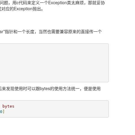
tion的问题，用c代码来定义一个Exception类太麻烦，那就妥协
的Exception抛出。
har*指针和一个长度，当然也需要兼容原来的直接传一个
，后来发现使用时可以跟bytes的使用方法统一，便是使用
 bytes
0
]