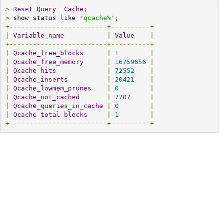
>
Reset
Query
Cache
;
>
 show status like 
'qcache%'
;
+-------------------------+----------+
|
Variable_name
|
Value
|
+-------------------------+----------+
|
Qcache_free_blocks
|
1
|
|
Qcache_free_memory
|
16759656
|
|
Qcache_hits
|
72552
|
|
Qcache_inserts
|
20421
|
|
Qcache_lowmem_prunes
|
0
|
|
Qcache_not_cached
|
7707
|
|
Qcache_queries_in_cache
|
0
|
|
Qcache_total_blocks
|
1
|
+-------------------------+----------+