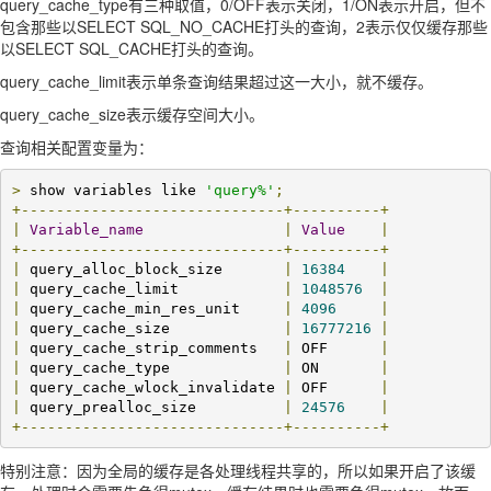
query_cache_type有三种取值，0/OFF表示关闭，1/ON表示开启，但不
包含那些以SELECT SQL_NO_CACHE打头的查询，2表示仅仅缓存那些
以SELECT SQL_CACHE打头的查询。
query_cache_limit表示单条查询结果超过这一大小，就不缓存。
query_cache_size表示缓存空间大小。
查询相关配置变量为：
>
 show variables like 
'query%'
;
+------------------------------+----------+
|
Variable_name
|
Value
|
+------------------------------+----------+
|
 query_alloc_block_size       
|
16384
|
|
 query_cache_limit            
|
1048576
|
|
 query_cache_min_res_unit     
|
4096
|
|
 query_cache_size             
|
16777216
|
|
 query_cache_strip_comments   
|
 OFF      
|
|
 query_cache_type             
|
 ON       
|
|
 query_cache_wlock_invalidate 
|
 OFF      
|
|
 query_prealloc_size          
|
24576
|
+------------------------------+----------+
特别注意：因为全局的缓存是各处理线程共享的，所以如果开启了该缓