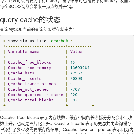
存，处理时会需要先争得mutex，缓存结果时也需要争得mutex，故而，
每个SQL查询都会带来一点点额外开销。
query cache的状态
查询MySQL当前的查询结果缓存状态为：
>
 show status like 
'qcache%'
;
+-------------------------+----------+
|
Variable_name
|
Value
|
+-------------------------+----------+
|
Qcache_free_blocks
|
45
|
|
Qcache_free_memory
|
13693064
|
|
Qcache_hits
|
72552
|
|
Qcache_inserts
|
20393
|
|
Qcache_lowmem_prunes
|
0
|
|
Qcache_not_cached
|
7707
|
|
Qcache_queries_in_cache
|
220
|
|
Qcache_total_blocks
|
592
|
+-------------------------+----------+
Qcache_free_blocks 表示内存块数，缓存空间的长期拆分分配会带来块
数上升，也就是碎片化上升。Qcache_inserts 表示历史总共向查询缓存
里添加了多少次需要缓存的结果。Qcache_lowmem_prunes 表示因为内