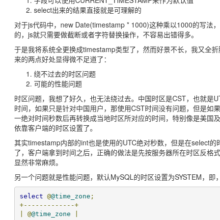
字段可以使用CURRENT_TIMESTAMP来作为默认值
select出来的结果直接就是可理解的
对于js代码中，new Date(timestamp * 1000)这种乘以
的，js就只需要做截断或者字符替换操作，不容易出错得多。
于是我将系统全更换成timestamp类型了，然而好景不长，我又全折腾
来的两点好处显得微不足道了：
绕不过去的时区问题
可能的性能问题
时区问题，我想了好久，也无法绕过去。中国时区是CST，也就是UT
时间，如果只是针对中国用户，那使用CST时间没有问题，但是如果
一绝对时间秒数后再转换成当地时区所对应的时间，特别像是美国
依靠客户端的时区设置了。
其实timestamp内部的int也是使用的UTC绝对秒数，但是在se
了，客户端拿到时间之后，正确的做法是先按服务器所在时区反格
显然非常麻烦。
另一个问题就是性能问题，默认MySQL的时区设置为SYSTEM，
select
@
@time_zone
;
+-------------+
|
@
@time_zone
|