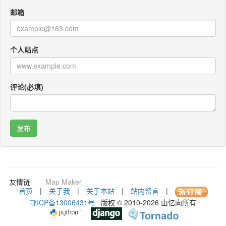
邮箱
个人站点
评论(必填)
咚咚考勤
Po Translator
QR CODEY
友情链
Map Maker
接：
首页
|
关于我
|
关于本站
|
站内留言
|
鄂ICP备13006431号
版权 © 2010-2026 由忆向所有