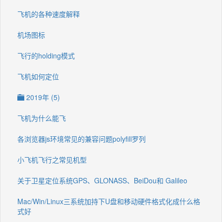
飞机的各种速度解释
机场图标
飞行的holding模式
飞机如何定位
2019年 (5)
飞机为什么能飞
各浏览器js环境常见的兼容问题polyfill罗列
小飞机飞行之常见机型
关于卫星定位系统GPS、GLONASS、BeiDou和 Galileo
Mac/Win/Linux三系统加持下U盘和移动硬件格式化成什么格
式好