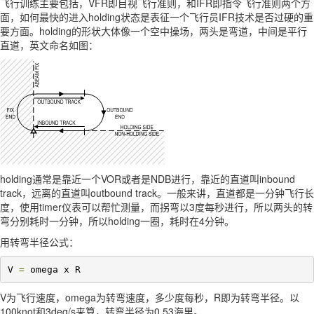
飞行训练主要包括，VFR即目视飞行准则，和IFR即指令飞行准则两个方
面，如何最快的进入holding状态是表征一个飞行员IFR技术是否过硬的重
要方面。holding的形状大体像一个空中操场，两头是弯道，中间是平行
直道，英文命名如图：
holding通常是靠近一个VOR或者是NDB进行，靠近的直道叫inbound
track，远离的直道叫outbound track。一般来讲，直道都是一分钟飞行长
度，使用timer仪表可以帮忙测量，而拐弯以3度每秒进行，所以两头的转
弯分别耗时一分钟，所以holding一圈，耗时在4分钟。
用转弯半径公式：
V 
=
 omega x R
V为飞行速度，omega为转弯速度，多少度每秒，R即为转弯半径。以
100knot和3deg/s来算，转弯半径为0.53海里。