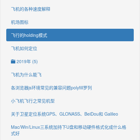
飞机的各种速度解释
机场图标
飞行的holding模式
飞机如何定位
2019年 (5)
飞机为什么能飞
各浏览器js环境常见的兼容问题polyfill罗列
小飞机飞行之常见机型
关于卫星定位系统GPS、GLONASS、BeiDou和 Galileo
Mac/Win/Linux三系统加持下U盘和移动硬件格式化成什么格
式好