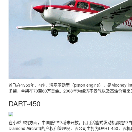
首飞在1953年，4座，活塞驱动型（piston engine），是Mooney Inte
多架。单架在70至80万美金。2008年为经济不景气以及高油价带
DART-450
在小型飞机方面，中国低空空域未开放，民用活塞式发动机都是空白。据说
Diamond Aircraft)的产权和管理权，该公司主打为DART-4