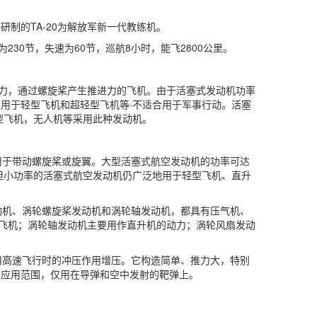
制的TA-20为解放军新一代教练机。
30节，失速为60节，巡航8小时，能飞2800公里。
：
动力，通过螺旋桨产生推进力的飞机。由于活塞式发动机功率
用于轻型飞机和超轻型飞机等·不适合用于军事行动。活塞
型飞机，无人机等采用此种发动机。
，用于带动螺旋桨或旋翼。大型活塞式航空发动机的功率可达
。但小功率的活塞式航空发动机仍广泛地用于轻型飞机、直升
发动机、涡轮螺旋桨发动机和涡轮轴发动机，都具有压气机、
的飞机；涡轮轴发动机主要用作直升机的动力；涡轮风扇发动
。
利用高速飞行时的冲压作用增压。它构造简单、推力大，特别
了应用范围，仅用在导弹和空中发射的靶弹上。