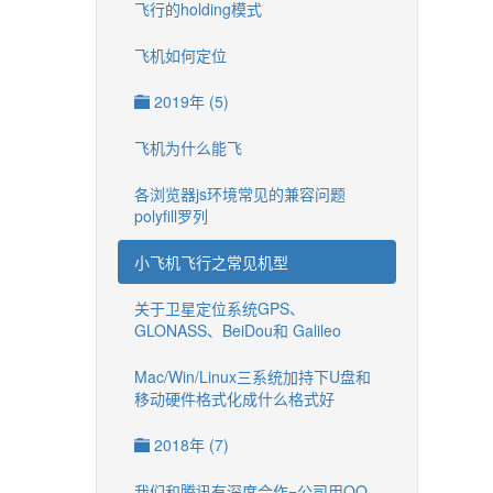
飞行的holding模式
飞机如何定位
2019年 (5)
飞机为什么能飞
各浏览器js环境常见的兼容问题
polyfill罗列
小飞机飞行之常见机型
关于卫星定位系统GPS、
GLONASS、BeiDou和 Galileo
Mac/Win/Linux三系统加持下U盘和
移动硬件格式化成什么格式好
2018年 (7)
我们和腾讯有深度合作=公司用QQ