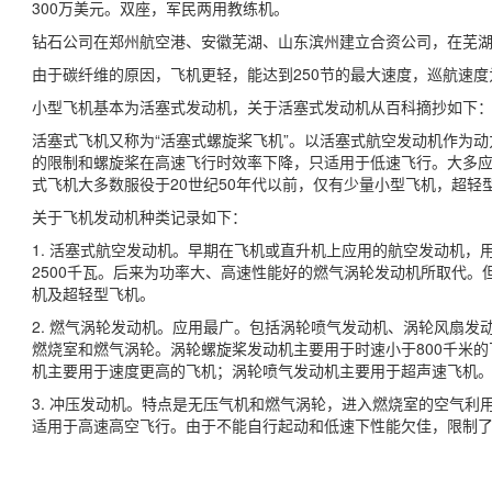
300万美元。双座，军民两用教练机。
钻石公司在郑州航空港、安徽芜湖、山东滨州建立合资公司，在芜湖研
由于碳纤维的原因，飞机更轻，能达到250节的最大速度，巡航速度为2
小型飞机基本为活塞式发动机，关于活塞式发动机从百科摘抄如下
活塞式飞机又称为“活塞式螺旋桨飞机”。以活塞式航空发动机作为
的限制和螺旋桨在高速飞行时效率下降，只适用于低速飞行。大多应
式飞机大多数服役于20世纪50年代以前，仅有少量小型飞机，超轻
关于飞机发动机种类记录如下：
1. 活塞式航空发动机。早期在飞机或直升机上应用的航空发动机
2500千瓦。后来为功率大、高速性能好的燃气涡轮发动机所取代
机及超轻型飞机。
2. 燃气涡轮发动机。应用最广。包括涡轮喷气发动机、涡轮风扇
燃烧室和燃气涡轮。涡轮螺旋桨发动机主要用于时速小于800千米
机主要用于速度更高的飞机；涡轮喷气发动机主要用于超声速飞机
3. 冲压发动机。特点是无压气机和燃气涡轮，进入燃烧室的空气
适用于高速高空飞行。由于不能自行起动和低速下性能欠佳，限制