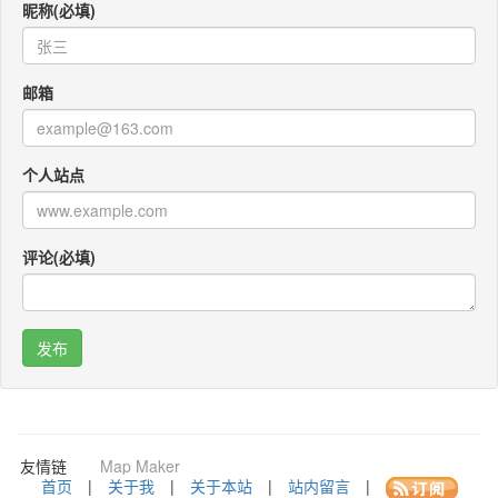
昵称(必填)
邮箱
个人站点
评论(必填)
咚咚考勤
Po Translator
QR CODEY
友情链
Map Maker
接：
首页
|
关于我
|
关于本站
|
站内留言
|