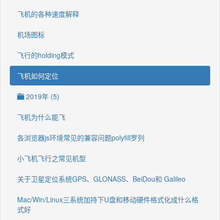
飞机的各种速度解释
机场图标
飞行的holding模式
飞机如何定位
2019年 (5)
飞机为什么能飞
各浏览器js环境常见的兼容问题polyfill罗列
小飞机飞行之常见机型
关于卫星定位系统GPS、GLONASS、BeiDou和 Galileo
Mac/Win/Linux三系统加持下U盘和移动硬件格式化成什么格
式好