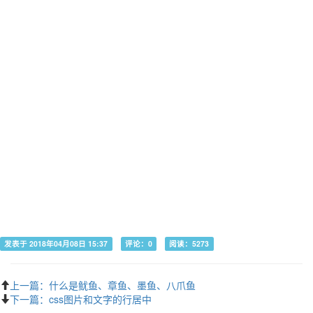
发表于 2018年04月08日 15:37
评论：0
阅读：5273
上一篇：什么是鱿鱼、章鱼、墨鱼、八爪鱼
下一篇：css图片和文字的行居中