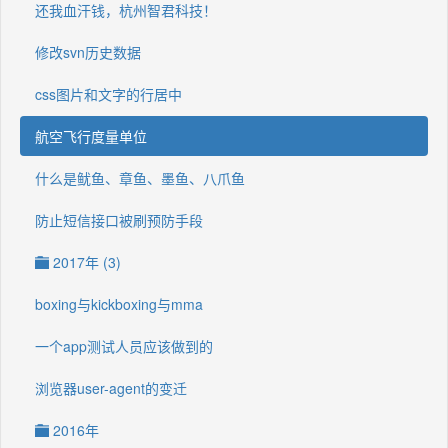
还我血汗钱，杭州智君科技！
修改svn历史数据
css图片和文字的行居中
航空飞行度量单位
什么是鱿鱼、章鱼、墨鱼、八爪鱼
防止短信接口被刷预防手段
2017年 (3)
boxing与kickboxing与mma
一个app测试人员应该做到的
浏览器user-agent的变迁
2016年