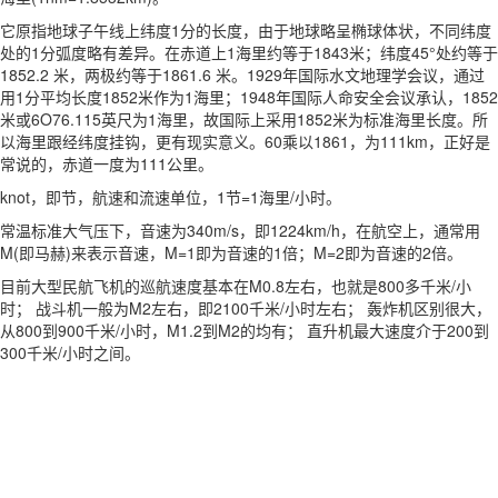
它原指地球子午线上纬度1分的长度，由于地球略呈椭球体状，不同纬度
处的1分弧度略有差异。在赤道上1海里约等于1843米；纬度45°处约等于
1852.2 米，两极约等于1861.6 米。1929年国际水文地理学会议，通过
用1分平均长度1852米作为1海里；1948年国际人命安全会议承认，1852
米或6O76.115英尺为1海里，故国际上采用1852米为标准海里长度。所
以海里跟经纬度挂钩，更有现实意义。60乘以1861，为111km，正好是
常说的，赤道一度为111公里。
knot，即节，航速和流速单位，1节=1海里/小时。
常温标准大气压下，音速为340m/s，即1224km/h，在航空上，通常用
M(即马赫)来表示音速，M=1即为音速的1倍；M=2即为音速的2倍。
目前大型民航飞机的巡航速度基本在M0.8左右，也就是800多千米/小
时； 战斗机一般为M2左右，即2100千米/小时左右； 轰炸机区别很大，
从800到900千米/小时，M1.2到M2的均有； 直升机最大速度介于200到
300千米/小时之间。