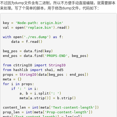
不过因为dump文件含有二进制，所以不方便手动直接编辑，就需要脚本
来处理。写了个简单的脚本，用于修改dump文件，代码如下：
key 
=
'Node-path: origin.bin'
val 
=
 open
(
'replace.bin'
).
read
()
with
 open
(
'./res.dump'
)
as
 f
:
    data 
=
 f
.
read
()
beg_pos 
=
 data
.
find
(
key
)
end_pos 
=
 data
.
find
(
'PROPS-END'
,
 beg_pos
)
from
 cStringIO 
import
StringIO
from
 hashlib 
import
 sha1
,
 md5

props 
=
StringIO
(
data
[
beg_pos 
:
 end_pos
])
meta 
=
{}
for
 i 
in
 props
:
if
': '
in
 i
:
        a
,
 b 
=
 i
.
split
(
': '
)
        meta
[
a
.
strip
()]
=
 b
.
strip
()
content_len 
=
int
(
meta
[
'Text-content-length'
])
prop_len 
=
int
(
meta
[
'Prop-content-length'
])
meta
[
'Text-content-length'
]
=
 len
(
val
)