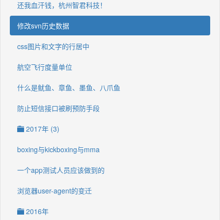
还我血汗钱，杭州智君科技！
修改svn历史数据
css图片和文字的行居中
航空飞行度量单位
什么是鱿鱼、章鱼、墨鱼、八爪鱼
防止短信接口被刷预防手段
2017年 (3)
boxing与kickboxing与mma
一个app测试人员应该做到的
浏览器user-agent的变迁
2016年