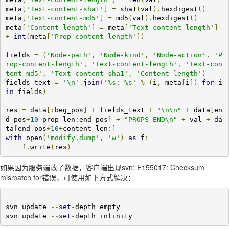
meta
[
'Text-content-sha1'
]
=
 sha1
(
val
).
hexdigest
()
meta
[
'Text-content-md5'
]
=
 md5
(
val
).
hexdigest
()
meta
[
'Content-length'
]
=
 meta
[
'Text-content-length'
]
+
int
(
meta
[
'Prop-content-length'
])
fields 
=
(
'Node-path'
,
'Node-kind'
,
'Node-action'
,
'P
rop-content-length'
,
'Text-content-length'
,
'Text-con
tent-md5'
,
'Text-content-sha1'
,
'Content-length'
)
fields_text 
=
'\n'
.
join
(
'%s: %s'
%
(
i
,
 meta
[
i
])
for
 i 
in
 fields
)
res 
=
 data
[:
beg_pos
]
+
 fields_text 
+
"\n\n"
+
 data
[
en
d_pos
+
10
-
prop_len
:
end_pos
]
+
"PROPS-END\n"
+
 val 
+
 da
ta
[
end_pos
+
10
+
content_len
:]
with
 open
(
'modify.dump'
,
'w'
)
as
 f
:
    f
.
write
(
res
)
如果因为服务端改了数据，客户端出现svn: E155017: Checksum
mismatch for错误，可使用如下方式解决：
svn update 
--
set
-
depth empty

svn update 
--
set
-
depth infinity