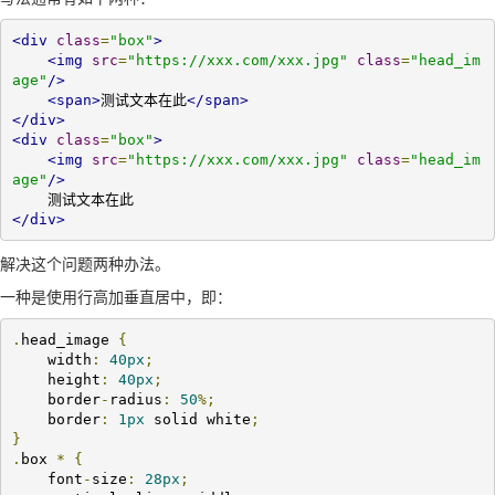
<div
class
=
"box"
>
<img
src
=
"https://xxx.com/xxx.jpg"
class
=
"head_im
age"
/>
<span>
测试文本在此
</span>
</div>
<div
class
=
"box"
>
<img
src
=
"https://xxx.com/xxx.jpg"
class
=
"head_im
age"
/>
</div>
解决这个问题两种办法。
一种是使用行高加垂直居中，即：
.
head_image 
{
    width
:
40px
;
    height
:
40px
;
    border
-
radius
:
50
%;
    border
:
1px
 solid white
;
}
.
box 
*
{
    font
-
size
:
28px
;