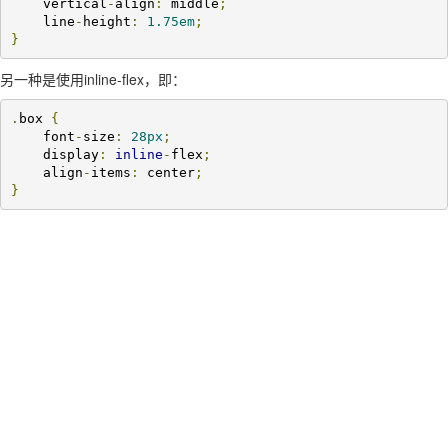
    vertical
-
align
:
 middle
;
    line
-
height
:
1.75em
;
}
另一种是使用inline-flex，即：
.
box 
{
    font
-
size
:
28px
;
    display
:
inline
-
flex
;
    align
-
items
:
 center
;
}