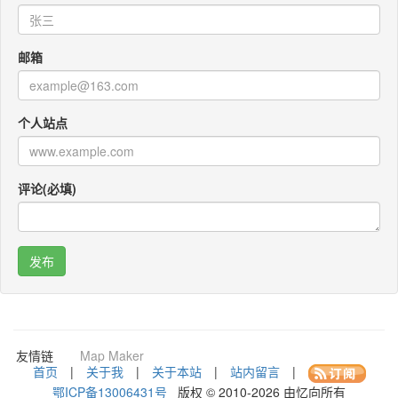
邮箱
个人站点
评论(必填)
咚咚考勤
Po Translator
QR CODEY
友情链
Map Maker
接：
首页
|
关于我
|
关于本站
|
站内留言
|
鄂ICP备13006431号
版权 © 2010-2026 由忆向所有