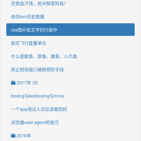
还我血汗钱，杭州智君科技！
修改svn历史数据
css图片和文字的行居中
航空飞行度量单位
什么是鱿鱼、章鱼、墨鱼、八爪鱼
防止短信接口被刷预防手段
2017年 (3)
boxing与kickboxing与mma
一个app测试人员应该做到的
浏览器user-agent的变迁
2016年