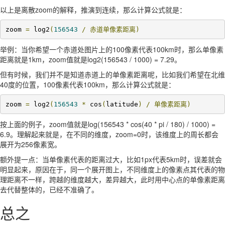
以上是离散zoom的解释，推演到连续，那么计算公式就是：
zoom 
=
 log2
(
156543
/
赤道单像素距离)
举例：当你希望一个赤道处图片上的100像素代表100km时，那么单像素
距离就是1km，zoom值就是log2(156543 / 1000) = 7.29。
但有时候，我们并不是知道赤道上的单像素距离呢，比如我们希望在北维
40度的位置，100像素代表100km，那么计算公式就是：
zoom 
=
 log2
(
156543
*
 cos
(
latitude
)
/
单像素距离)
按上面的例子，zoom值就是log(156543 * cos(40 * pi / 180) / 1000) =
6.9。理解起来就是，在不同的维度，zoom=0时，该维度上的周长都会
展开为256像素宽。
额外提一点：当单像素代表的距离过大，比如1px代表5km时，误差就会
明显起来，原因在于，同一个展开图上，不同维度上的像素点其代表的物
理距离不一样，跨越的维度越大，差异越大，此时用中心点的单像素距离
去代替整体的，已经不准确了。
总之