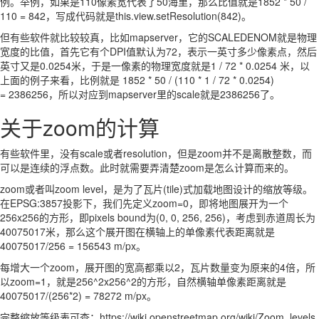
例。举例，如果是110像素宽代表了50海里，那么比值就是1852 * 50 /
110 = 842，写成代码就是this.view.setResolution(842)。
但有些软件就比较较真，比如mapserver，它的SCALEDENOM就是物理
宽度的比值，首先它有个DPI值默认为72，表示一英寸多少像素点，然后
英寸又是0.0254米，于是一像素的物理宽度就是1 / 72 * 0.0254 米，以
上面的例子来看，比例就是 1852 * 50 / (110 * 1 / 72 * 0.0254)
= 2386256，所以对应到mapserver里的scale就是2386256了。
关于zoom的计算
有些软件里，没有scale或者resolution，但是zoom并不是离散整数，而
可以是连续的浮点数。此时就需要弄清楚zoom是怎么计算而来的。
zoom或者叫zoom level，是为了瓦片(tile)式加载地图设计的缩放等级。
在EPSG:3857投影下，我们先定义zoom=0，即将地图展开为一个
256x256的方形，即pixels bound为(0, 0, 256, 256)，考虑到赤道周长为
40075017米，那么这个展开图在横轴上的单像素代表距离就是
40075017/256 = 156543 m/px。
每增大一个zoom，展开图的宽高都乘以2，瓦片数量变为原来的4倍，所
以zoom=1，就是256^2x256^2的方形，自然横轴单像素距离就是
40075017/(256*2) = 78272 m/px。
完整缩放等级表可查：https://wiki.openstreetmap.org/wiki/Zoom_levels