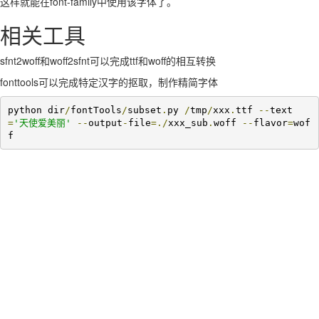
这样就能在font-family中使用该字体了。
相关工具
sfnt2woff和woff2sfnt可以完成ttf和woff的相互转换
fonttools可以完成特定汉字的抠取，制作精简字体
python dir
/
fontTools
/
subset
.
py 
/
tmp
/
xxx
.
ttf 
--
text
=
'天使爱美丽'
--
output
-
file
=./
xxx_sub
.
woff 
--
flavor
=
wof
f