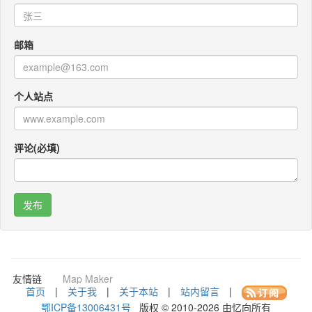
邮箱
个人站点
评论(必填)
咚咚考勤
Po Translator
QR CODEY
友情链
Map Maker
接：
首页
|
关于我
|
关于本站
|
站内留言
|
鄂ICP备13006431号
版权 © 2010-2026 由忆向所有