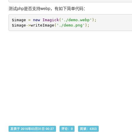
测试php是否支持webp，有如下简单代码：
$image 
=
new
Imagick
(
'./demo.webp'
);
$image
->
writeImage
(
'./demo.png'
);
发表于 2016年03月31日 00:27
评论：0
阅读：4353