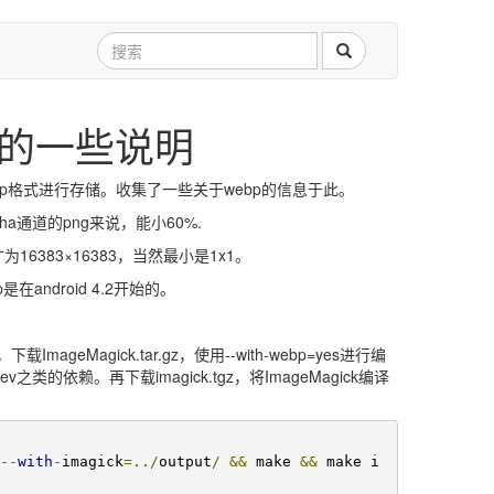
式的一些说明
p格式进行存储。收集了一些关于webp的信息于此。
ha通道的png来说，能小60%.
为16383×16383，当然最小是1x1。
在android 4.2开始的。
mageMagick.tar.gz，使用--with-webp=yes进行编
webp-dev之类的依赖。再下载imagick.tgz，将ImageMagick编译
--
with
-
imagick
=../
output
/
&&
 make 
&&
 make i