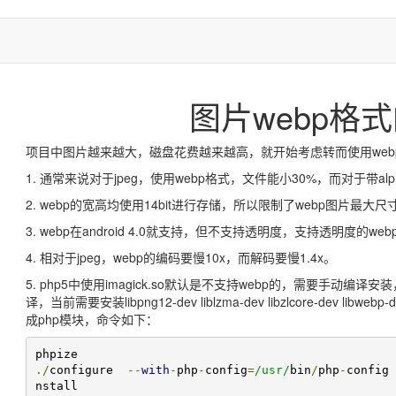
图片webp格
项目中图片越来越大，磁盘花费越来越高，就开始考虑转而使用web
1. 通常来说对于jpeg，使用webp格式，文件能小30%，而对于带alp
2. webp的宽高均使用14bit进行存储，所以限制了webp图片最大尺寸
3. webp在android 4.0就支持，但不支持透明度，支持透明度的webp是
4. 相对于jpeg，webp的编码要慢10x，而解码要慢1.4x。
5. php5中使用imagick.so默认是不支持webp的，需要手动编译安装，下载I
译，当前需要安装libpng12-dev liblzma-dev libzlcore-dev lib
成php模块，命令如下：
./
configure  
--
with
-
php
-
config
=
/usr/
bin
/
php
-
config 
nstall