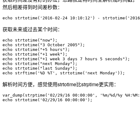
然后相差得到时间差秒数：
echo strtotime('2016-02-24 10:10:12') - strtotime('2016
获取未来或过去某个时间：
echo strtotime("now");

echo strtotime("3 October 2005");

echo strtotime("+5 hours");

echo strtotime("+1 week");

echo strtotime("+1 week 3 days 7 hours 5 seconds");

echo strtotime("next Monday");

echo strtotime("last Sunday");

echo strftime('%D %T', strtotime('next Monday'));
解析时间方便，感觉使用strtotime比strptime更实用：
var_dump(strptime('02/29/16 00:00:00', '%m/%d/%y %H:%M:
echo strtotime('02/29/16 00:00:00');