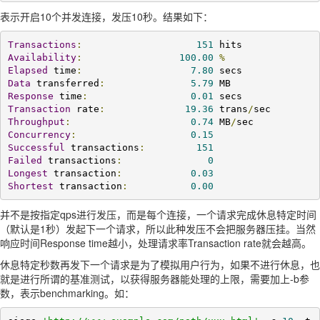
表示开启10个并发连接，发压10秒。结果如下：
Transactions
:
151
Availability
:
100.00
%
Elapsed
 time
:
7.80
Data
 transferred
:
5.79
Response
 time
:
0.01
Transaction
 rate
:
19.36
 trans
/
Throughput
:
0.74
 MB
/
Concurrency
:
0.15
Successful
 transactions
:
151
Failed
 transactions
:
0
Longest
 transaction
:
0.03
Shortest
 transaction
:
0.00
并不是按指定qps进行发压，而是每个连接，一个请求完成休息特定时间
（默认是1秒）发起下一个请求，所以此种发压不会把服务器压挂。当然
响应时间Response time越小，处理请求率Transaction rate就会越高。
休息特定秒数再发下一个请求是为了模拟用户行为，如果不进行休息，也
就是进行所谓的基准测试，以获得服务器能处理的上限，需要加上-b参
数，表示benchmarking。如：