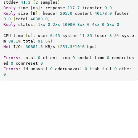
stddev 
41.3
(
2
 samples
)
Reply
 time 
[
ms
]:
 response 
117.7
 transfer 
0.0
Reply
 size 
[
B
]:
 header 
205.0
 content 
40178.0
 footer 
0.0
(
total 
40383.0
)
Reply
 status
:
1xx
=
0
2xx
=
10000
3xx
=
0
4xx
=
0
5xx
=
0
CPU time 
[
s
]:
 user 
0.45
 system 
11.35
(
user 
3.5
%
 syste
m 
88.1
%
 total 
91.5
%)
Net
 I
/
O
:
30681.5
 KB
/
s 
(
251.3
*
10
^
6
 bps
)
Errors
:
 total 
0
 client
-
timo 
0
 socket
-
timo 
0
 connrefus
ed 
0
 connreset 
0
Errors
:
 fd
-
unavail 
0
 addrunavail 
0
 ftab
-
full 
0
 other 
0