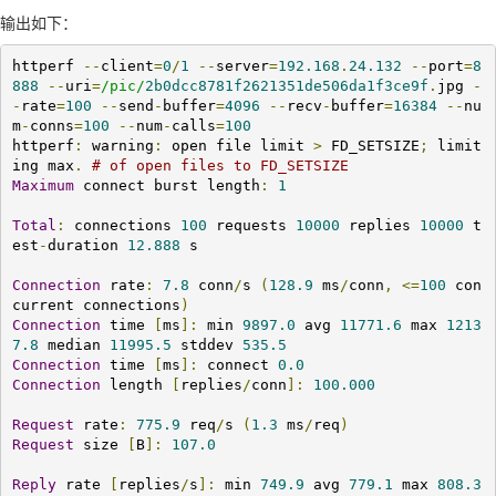
输出如下：
httperf 
--
client
=
0
/
1
--
server
=
192.168
.
24.132
--
port
=
8
888
--
uri
=
/pic/
2b0dcc8781f2621351de506da1f3ce9f
.
jpg 
-
-
rate
=
100
--
send
-
buffer
=
4096
--
recv
-
buffer
=
16384
--
nu
m
-
conns
=
100
--
num
-
calls
=
100
httperf
:
 warning
:
 open file limit 
>
 FD_SETSIZE
;
 limit
ing max
.
# of open files to FD_SETSIZE
Maximum
 connect burst length
:
1
Total
:
 connections 
100
 requests 
10000
 replies 
10000
 t
est
-
duration 
12.888
 s

Connection
 rate
:
7.8
 conn
/
s 
(
128.9
 ms
/
conn
,
<=
100
 con
current connections
)
Connection
 time 
[
ms
]:
 min 
9897.0
 avg 
11771.6
 max 
1213
7.8
 median 
11995.5
 stddev 
535.5
Connection
 time 
[
ms
]:
 connect 
0.0
Connection
 length 
[
replies
/
conn
]:
100.000
Request
 rate
:
775.9
 req
/
s 
(
1.3
 ms
/
req
)
Request
 size 
[
B
]:
107.0
Reply
 rate 
[
replies
/
s
]:
 min 
749.9
 avg 
779.1
 max 
808.3