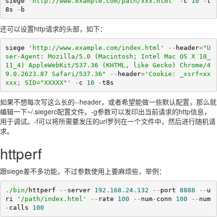
siege 
'http://www.example.com/path/xxx.html'
-
c 
10
-
t
8s 
-
b
还可以设置http请求的头部，如下：
siege 
'http://www.example.com/index.html'
--
header
=
"U
ser-Agent: Mozilla/5.0 (Macintosh; Intel Mac OS X 10_
11_4) AppleWebKit/537.36 (KHTML, like Gecko) Chrome/4
9.0.2623.87 Safari/537.36"
--
header
=
'Cookie: _xsrf=xx
xxx; SID="XXXXX"'
-
c 
10
-
t8s
如果不想每次写这么长的--header，或者希望能做一些默认配置，那么就
编辑一下~/.siegerc配置文件。-g参数可以发印出当前请求的http信息，
用于调试。-f可以将所需要发压的url罗列在一个文件中，然后进行随机请
求。
httperf
跟siege差不多功能，不过参数使用上要麻烦些，举例：
.
/bin/
httperf 
--
server 
192.168
.
24.132
--
port 
8888
--
u
ri 
'/path/index.html'
--
rate 
100
--
num
-
conn 
100
--
num
-
calls 
100