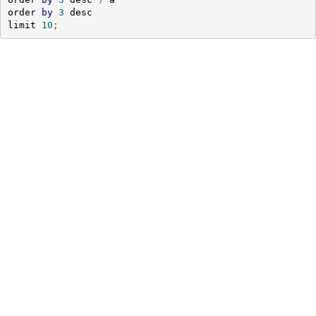
order 
by
3
 desc 

limit 
10
;