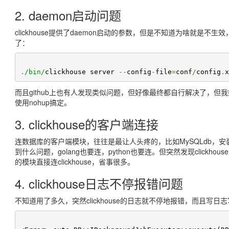
2. daemon启动问题
clickhouse提供了daemon启动的参数，但是不知道为啥就是
了：
.
/bin/
clickhouse server 
--
config
-
file
=
conf
/
config
.
x
而且github上也有人发现类似问题，但好像最终都自行解决了，但我始终
使用nohup搞定。
3. clickhouse的客户端连接
连数据库的客户端模块，往往是最让人头疼的，比如MySQLdb，安装的
到什么问题，golang也要连，python也要连。但突然发现clickh
的模块直接连clickhouse，省事很多。
4. clickhouse日志不停报错问题
不知道用了多久，突然clickhouse的日志就不停地报错，而且写