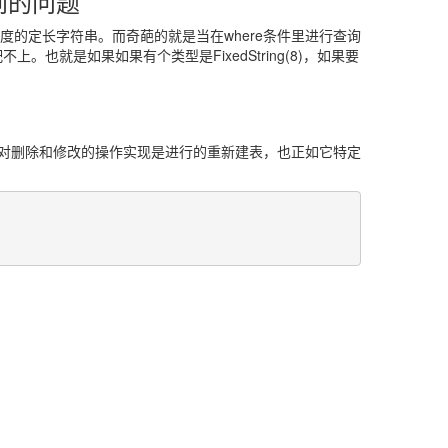
不到的问题
)是需要指定长度的定长字符串。而奇葩的就是当在where条件里进行查询
配不上。也就是如果如果有个类型是FixedString(8)，如果要
。
use对删除和修改的操作实现是进行的重新建表，也正如它特定