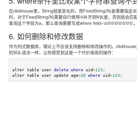
5. where条件里比较某个字符串查询
在clickhouse里，String就是变化的，而FixedString(N
时，对于FixedString(N)需要自行使用\0补齐到N长度，否则就会匹
查询这个字段为a，那么查询需要写成where field='a\0\0\0\0\0\0\0'
6. 如何删除和修改数据
作为列式数据库，理论上不应该支持删除和修改操作的。clickho
的SQL语法一样，让你感受到这是一个代价很高的操作：
alter table user 
delete
where
 uid
=
123
;
alter table user update age
=
20
where
 uid
=
123
;