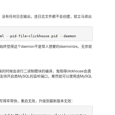
不生效，没有任何日志输出，连日志文件都不会创建，就立马退出
ml 
--
pid
-
file
=
clickhouse
.
pid 
--
daemon
觉得这个daemon不是常人想要的daemonize。无奈就
时候会进行二进制模块的编译，鬼晓得clickhouse会遇
ouse支持开启类MySQL的监听端口，果然就可以使用连MySQL
日志写得非常快，重启无效，升级到最新版本无效：