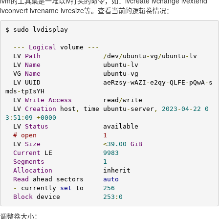
lvm的工具集是一堆以lv打头的命令，如：lvcreate lvchange lvextend
lvconvert lvrename lvresize等。查看当前的逻辑卷情况：
$ sudo lvdisplay

---
Logical
 volume 
---
  LV 
Path
/
dev
/
ubuntu
-
vg
/
ubuntu
-
lv

  LV 
Name
                ubuntu
-
lv

  VG 
Name
                ubuntu
-
vg

  LV UUID                aeRzsy
-
wAZI
-
e2qy
-
QLFE
-
pQwA
-
s
mds
-
tpIsYH

  LV 
Write
Access
        read
/
write

  LV 
Creation
 host
,
 time ubuntu
-
server
,
2023
-
04
-
22
0
3
:
51
:
09
+
0000
  LV 
Status
              available

# open                 1
  LV 
Size
<
39.00
GiB
Current
 LE             
9983
Segments
1
Allocation
             inherit

Read
 ahead sectors     
auto
-
 currently 
set
 to     
256
Block
 device           
253
:
0
调整卷大小：