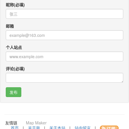
昵称(必填)
邮箱
个人站点
评论(必填)
咚咚考勤
Po Translator
QR CODEY
友情链
Map Maker
接：
首页
|
关于我
|
关于本站
|
站内留言
|