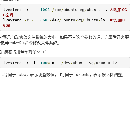
lvextend 
-
r 
-
L 
+
10GB
/
dev
/
ubuntu
-
vg
/
ubuntu
-
lv 
#增加10G
B空间
lvextend 
-
r 
-
L 
10GB
/
dev
/
ubuntu
-
vg
/
ubuntu
-
lv  
#增加到1
0GB
-r表示自动修改文件系统的大小，如果不带这个参数的话，完事后还需要
使用resize2fs命令修改文件系统。
扩展卷占用全部剩余空间：
lvextend 
-
r 
-
l 
+
100
%
FREE 
/
dev
/
ubuntu
-
vg
/
ubuntu
-
lv
-L等同于--size，表示调整数值，-l等同于--extents，表示按比例调整。