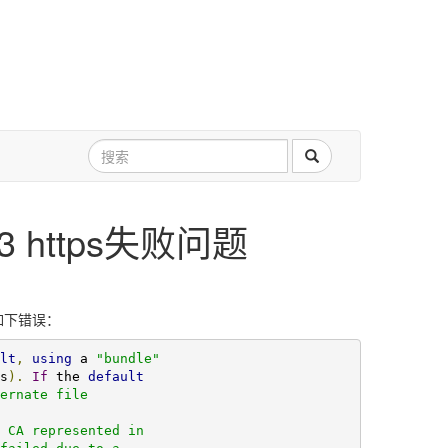
R3 https失败问题
现如下错误：
lt
,
using
 a 
"bundle"
s
).
If
 the 
default
ernate file

 CA represented in
