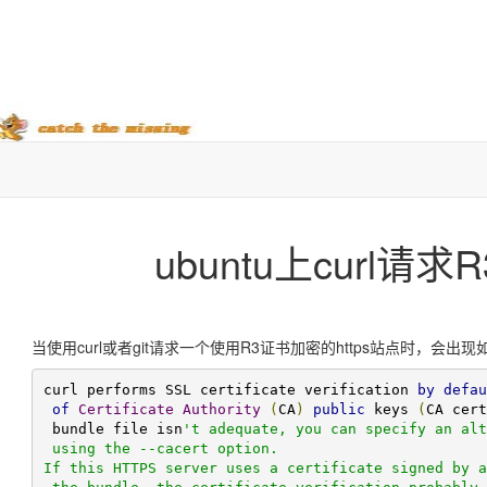
ubuntu上curl请求
当使用curl或者git请求一个使用R3证书加密的https站点时，会出
curl performs SSL certificate verification 
by
defau
of
Certificate
Authority
(
CA
)
public
 keys 
(
CA cert
 bundle file isn
't adequate, you can specify an alt
 using the --cacert option.

If this HTTPS server uses a certificate signed by a