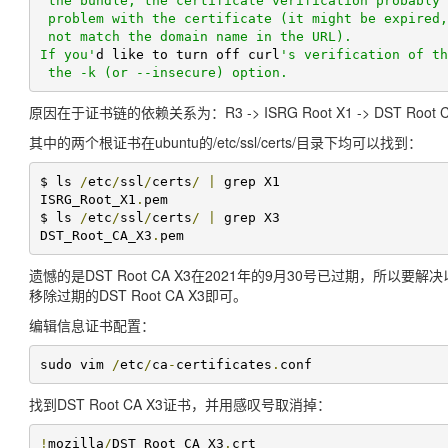
 the bundle, the certificate verification probably failed due to a

 problem with the certificate (it might be expired, or the name might

 not match the domain name in the URL).

If you'
d like to turn off curl
's verification of th
 the -k (or --insecure) option.
原因在于证书链的依赖关系为：R3 -> ISRG Root X1 -> DST Root C
其中的两个根证书在ubuntu的/etc/ssl/certs/目录下均可以找到：
$ ls 
/
etc
/
ssl
/
certs
/
|
 grep X1

ISRG_Root_X1
.
pem

$ ls 
/
etc
/
ssl
/
certs
/
|
 grep X3

DST_Root_CA_X3
.
pem
遗憾的是DST Root CA X3在2021年的9月30号已过期，所以要解
移除过期的DST Root CA X3即可。
编辑信息证书配置：
sudo vim 
/
etc
/
ca
-
certificates
.
conf
找到DST Root CA X3证书，并用感叹号取消掉：
!
mozilla
/
DST_Root_CA_X3
.
crt