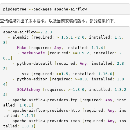
pipdeptree 
--
packages apache
-
airflow
查询结果列出了版本要求，以及当前安装的版本，部分结果如下：
apache
-
airflow
==
2.2
.
3
-
 alembic 
[
required
:
>=
1.5
.
1
,<
2.0
,
 installed
:
1.5
.
8
]
-
Mako
[
required
:
Any
,
 installed
:
1.1
.
4
]
-
MarkupSafe
[
required
:
>=
0.9
.
2
,
 installed
:
2.
0
.
1
]
-
 python
-
dateutil 
[
required
:
Any
,
 installed
:
2.8
.
2
]
-
 six 
[
required
:
>=
1.5
,
 installed
:
1.16
.
0
]
-
 python
-
editor 
[
required
:
>=
0.3
,
 installed
:
1.0
.
4
]
-
SQLAlchemy
[
required
:
>=
1.3
.
0
,
 installed
:
1.3
.
2
4
]
-
 apache
-
airflow
-
providers
-
ftp 
[
required
:
Any
,
 inst
alled
:
1.0
.
1
]
-
 apache
-
airflow
-
providers
-
http 
[
required
:
Any
,
 ins
talled
:
1.1
.
1
]
-
 apache
-
airflow
-
providers
-
imap 
[
required
:
Any
,
 ins
talled
:
1.0
.
1
]