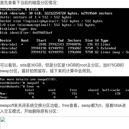
首先查看下当前的磁盘分区情况：
可以看到，sda是30GB，但是分区是19GB的root主分区，加975GB的
swap分区，最好拍照留存，接下来的计算中会用到。
swapoff来关闭系统交换分区功能，free查看，swap都为0，接着fdisk进
入交互模式，开始删除原有分区：