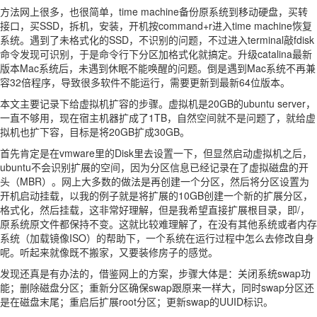
方法网上很多，也很简单，time machine备份原系统到移动硬盘，买转
接口，买SSD，拆机，安装，开机按command+r进入time machine恢复
系统。遇到了未格式化的SSD，不识别的问题，不过进入terminal敲fdisk
命令发现可识别，于是命令行下分区加格式化就搞定。升级catalina最新
版本Mac系统后，未遇到休眠不能唤醒的问题。倒是遇到Mac系统不再兼
容32倍程序，导致很多软件不能运行，需要更新到最新64位版本。
本文主要记录下给虚拟机扩容的步骤。虚拟机是20GB的ubuntu server，
一直不够用，现在宿主机器扩成了1TB，自然空间就不是问题了，就给虚
拟机也扩下容，目标是将20GB扩成30GB。
首先肯定是在vmware里的Disk里去设置一下，但显然启动虚拟机之后，
ubuntu不会识别扩展的空间，因为分区信息已经记录在了虚拟磁盘的开
头（MBR）。网上大多数的做法是再创建一个分区，然后将分区设置为
开机启动挂载，以我的例子就是将扩展的10GB创建一个新的扩展分区，
格式化，然后挂载，这非常好理解，但是我希望直接扩展根目录，即/，
原系统原文件都保持不变。这就比较难理解了，在没有其他系统或者内存
系统（加载镜像ISO）的帮助下，一个系统在运行过程中怎么去修改自身
呢。听起来就像既不搬家，又要装修房子的感觉。
发现还真是有办法的，借鉴网上的方案，步骤大体是：关闭系统swap功
能；删除磁盘分区；重新分区确保swap跟原来一样大，同时swap分区还
是在磁盘末尾；重启后扩展root分区；更新swap的UUID标识。