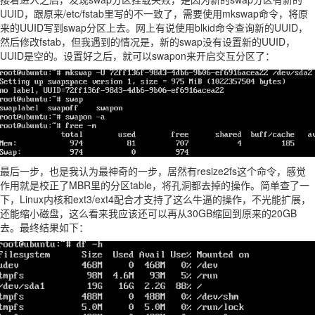
UUID，跟原来/etc/fstab里写的不一致了，需要使用mkswap命令，将原
来的UUID写到swap分区上去。网上有说使用blkid命令查询新的UUID，
然后修改fstab，但我遇到的情况是，新的swap没有设置新的UUID，
UUID是空的。设置好之后，就可以swapon来开启交互分区了：
最后一步，也是我认为最神奇的一步，居然有resize2fs这个命令，感觉
作用就是校正了MBR里的分区table，将孔洞都去掉的操作。简单查了一
下，Linux内核和ext3/ext4配合才支持了这么牛逼的操作，不光能扩展，
还能缩小磁盘，这么看来我应该还可以再从30GB缩回到原来的20GB
去。最终结果如下：