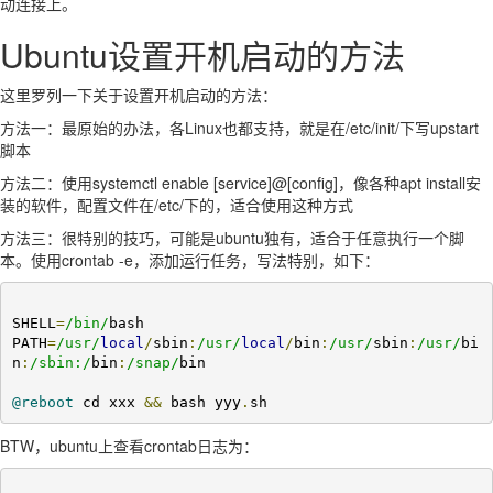
动连接上。
Ubuntu设置开机启动的方法
这里罗列一下关于设置开机启动的方法：
方法一：最原始的办法，各Linux也都支持，就是在/etc/init/下写upstart
脚本
方法二：使用systemctl enable [service]@[config]，像各种apt install安
装的软件，配置文件在/etc/下的，适合使用这种方式
方法三：很特别的技巧，可能是ubuntu独有，适合于任意执行一个脚
本。使用crontab -e，添加运行任务，写法特别，如下：
SHELL
=
/bin/
bash

PATH
=
/usr/
local
/
sbin
:
/usr/
local
/
bin
:
/usr/
sbin
:
/usr/
bi
n
:
/sbin:/
bin
:
/snap/
bin

@reboot
 cd xxx 
&&
 bash yyy
.
sh
BTW，ubuntu上查看crontab日志为：