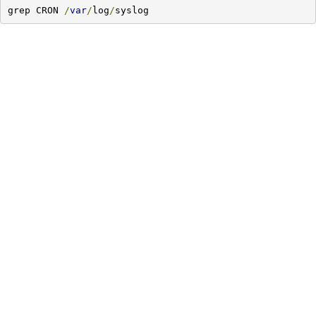
grep CRON 
/
var
/
log
/
syslog