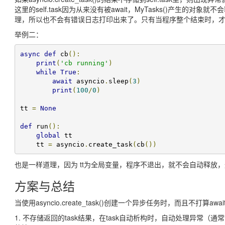
这里的self.task因为从来没有被await，MyTasks()产生的
理，所以也不会有错误日志打印出来了。只有当程序整个结束时，
举例二：
async
def
 cb
():
print
(
'cb running'
)
while
True
:
await
 asyncio
.
sleep
(
3
)
print
(
100
/
0
)
tt 
=
None
def
 run
():
global
 tt

    tt 
=
 asyncio
.
create_task
(
cb
())
也是一样道理，因为 tt为全局变量，程序不退出，就不会自动释放
方案与总结
当使用asyncio.create_task()创建一个异步任务时，而且不打
1. 不存储返回的task结果，在task自动析构时，自动处理异常（通常就