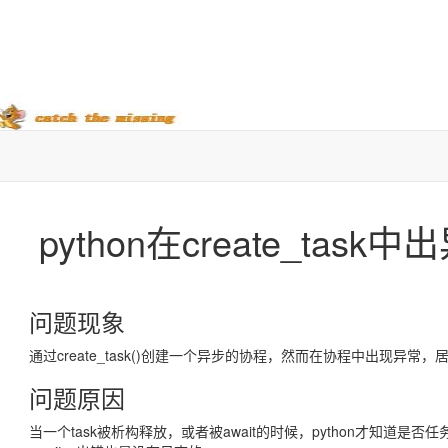
python在create_ta
问题现象
通过create_task()创建一个异步的协程，然而在协程中出现异
问题原因
当一个task被析构释放，或者被await的时候，python才知道是