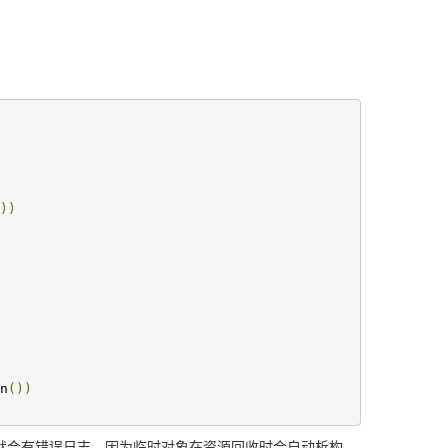
))
n
())
k里，则出现异常就会有错误日志，因为临时对象在资源回收时会自动析构。