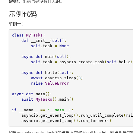
await，出错也是没有日志的。
示例代码
举例一：
class
MyTasks
:
def
 __init__
(
self
):
self
.
task 
=
None
async
def
 main
(
self
):
self
.
task 
=
 asyncio
.
create_task
(
self
.
hello
(
async
def
 hello
(
self
):
await
 asyncio
.
sleep
(
3
)
raise
ValueError
async
def
 main
():
await
MyTasks
().
main
()
if
 __name__ 
==
'__main__'
:
    asyncio
.
get_event_loop
().
run_until_complete
(
mai
    asyncio
.
get_event_loop
().
run_forever
()
如果asyncio.create_task()的结果不存储到self.tas