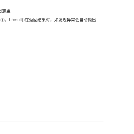
到日志里
result())，f.result()在返回结果时，如发现异常会自动抛出