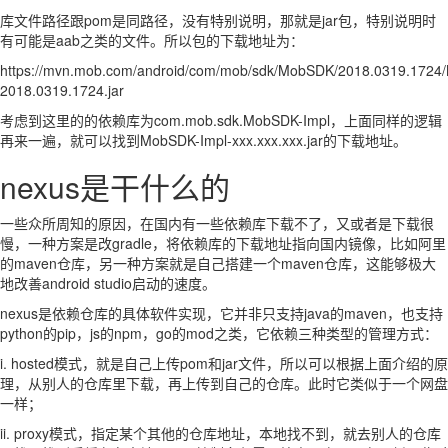
库文件路径跟pom是同路径，没有特别说明，那就是jar包，特别说明时
有可能是aab之类的文件。所以包的下载地址为：
https://mvn.mob.com/android/com/mob/sdk/MobSDK/2018.0319.1724
2018.0319.1724.jar
考虑到这里的的依赖库为com.mob.sdk.MobSDK-Impl，上面同样的逻辑
再来一遍，就可以找到MobSDK-Impl-xxx.xxx.xxx.jar的下载地址。
nexus是干什么的
一些众所周知的原因，在国内有一些依赖库下载不了，又或者是下载很
慢，一种方案是改gradle，将依赖库的下载地址指向国内镜像，比如阿里
的maven仓库，另一种方案就是自己搭建一个maven仓库，这能够极大
地改善android studio启动的速度。
nexus是依赖仓库的具体软件实现，它并非只支持java的maven，也支持
python的pip，js的npm，go的mod之类，它依赖三种类型的管理方式：
i. hosted模式，就是自己上传pom和jar文件，所以可以根据上面介绍的原
理，从别人的仓库里下载，再上传到自己的仓库。此时它类似于一个网盘
一样；
ii. proxy模式，指定某个其他的仓库地址，本地找不到，就去别人的仓库