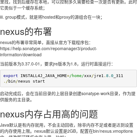
里找，找到后缓存在本地，可以控制多久需要检查一次是否有更新。此时
它类似于一个缓存系统；
iii. group模式，就是将hosted和proxy的源组合在一块；
nexus的布署
nexus的布署非常简单，直接从官方下载程序包：
https://help.sonatype.com/repomanager3/product-
information/download
当前版本为3.37.0-01，要求jre版本为1.8，运行时直接运行：
export
 INSTALL4J_JAVA_HOME
=
/home/
xxx
/
jre1
.
8.0
./
bin
/
nexus start
启动完成后，会在当前目录的上层目录创建sonatype-work目录，作为提
供服务的主目录。
nexus内存占用高的问题
Java默认是有内存就用，不会主动回收，除非内存不足或者是达到设置
的内存使用上限。nexus默认设置是2GB，配置在bin/nexus.vmoptions