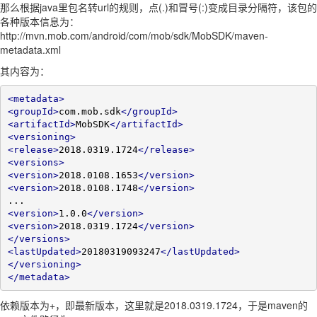
那么根据java里包名转url的规则，点(.)和冒号(:)变成目录分隔符，该包的
各种版本信息为：
http://mvn.mob.com/android/com/mob/sdk/MobSDK/maven-
metadata.xml
其内容为：
<metadata>
<groupId>
com.mob.sdk
</groupId>
<artifactId>
MobSDK
</artifactId>
<versioning>
<release>
2018.0319.1724
</release>
<versions>
<version>
2018.0108.1653
</version>
<version>
2018.0108.1748
</version>
<version>
1.0.0
</version>
<version>
2018.0319.1724
</version>
</versions>
<lastUpdated>
20180319093247
</lastUpdated>
</versioning>
</metadata>
依赖版本为+，即最新版本，这里就是2018.0319.1724，于是maven的