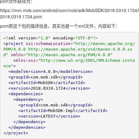
pom文件路径为：
https://mvn.mob.com/android/com/mob/sdk/MobSDK/2018.0319.1724
2018.0319.1724.pom
pom即这个包的描述信息，其实也是一个xml文件，内容如下：
<?
xml version
=
"1.0"
 encoding
=
"UTF-8"
?>
<project
xsi:schemaLocation
=
"http://maven.apache.org/
POM/4.0.0 http://maven.apache.org/xsd/maven-4.0.0.xs
d"
xmlns
=
"http://maven.apache.org/POM/4.0.0"
xmlns:xsi
=
"http://www.w3.org/2001/XMLSchema-insta
nce"
>
<modelVersion>
4.0.0
</modelVersion>
<groupId>
com.mob.sdk
</groupId>
<artifactId>
MobSDK
</artifactId>
<version>
2018.0319.1724
</version>
<dependencies>
<dependency>
<groupId>
com.mob.sdk
</groupId>
<artifactId>
MobSDK-Impl
</artifactId>
<version>
LATEST
</version>
</dependency>
</dependencies>
</project>