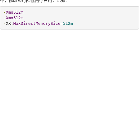
中，修改即可降低内存占用，比如：
-
Xms512m
-
Xmx512m
-
XX
:
MaxDirectMemorySize
=
512m